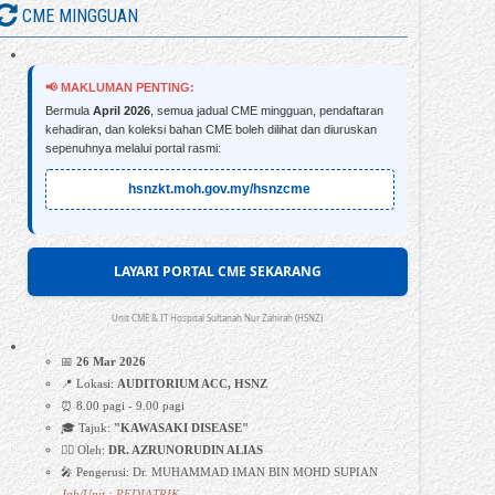
CME MINGGUAN
📢 MAKLUMAN PENTING:
Bermula
April 2026
, semua jadual CME mingguan, pendaftaran
kehadiran, dan koleksi bahan CME boleh dilihat dan diuruskan
sepenuhnya melalui portal rasmi:
hsnzkt.moh.gov.my/hsnzcme
LAYARI PORTAL CME SEKARANG
Unit CME & IT Hospital Sultanah Nur Zahirah (HSNZ)
📅
26 Mar 2026
📍 Lokasi:
AUDITORIUM ACC, HSNZ
⏰ 8.00 pagi - 9.00 pagi
🎓 Tajuk:
"KAWASAKI DISEASE"
👩‍⚕️ Oleh:
DR. AZRUNORUDIN ALIAS
🎤 Pengerusi: Dr. MUHAMMAD IMAN BIN MOHD SUPIAN
Jab/Unit : PEDIATRIK