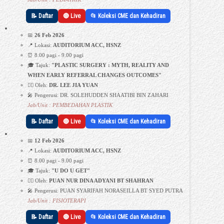
📝 Daftar
🔴 Live
📂 Koleksi CME dan Kehadiran
📅
26 Feb 2026
📍 Lokasi:
AUDITORIUM ACC, HSNZ
⏰ 8.00 pagi - 9.00 pagi
🎓 Tajuk:
"PLASTIC SURGERY : MYTH, REALITY AND
WHEN EARLY REFERRAL CHANGES OUTCOMES"
👩‍⚕️ Oleh:
DR. LEE JIA YUAN
🎤 Pengerusi: DR. SOLEHUDDEN SHAATIBI BIN ZAHARI
Jab/Unit : PEMBEDAHAN PLASTIK
📝 Daftar
🔴 Live
📂 Koleksi CME dan Kehadiran
📅
12 Feb 2026
📍 Lokasi:
AUDITORIUM ACC, HSNZ
⏰ 8.00 pagi - 9.00 pagi
🎓 Tajuk:
"U DO U GET"
👩‍⚕️ Oleh:
PUAN NUR DINA ADYANI BT SHAHRAN
🎤 Pengerusi: PUAN SYARIFAH NORASEILLA BT SYED PUTRA
Jab/Unit : FISIOTERAPI
📝 Daftar
🔴 Live
📂 Koleksi CME dan Kehadiran