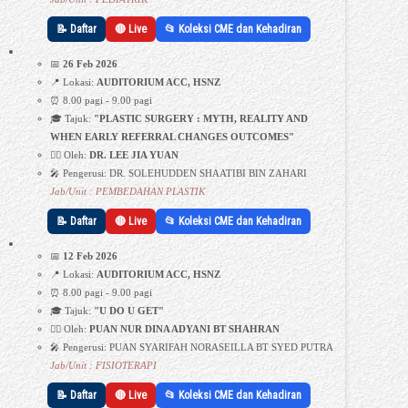
📝 Daftar
🔴 Live
📂 Koleksi CME dan Kehadiran
📅
26 Feb 2026
📍 Lokasi:
AUDITORIUM ACC, HSNZ
⏰ 8.00 pagi - 9.00 pagi
🎓 Tajuk:
"PLASTIC SURGERY : MYTH, REALITY AND
WHEN EARLY REFERRAL CHANGES OUTCOMES"
👩‍⚕️ Oleh:
DR. LEE JIA YUAN
🎤 Pengerusi: DR. SOLEHUDDEN SHAATIBI BIN ZAHARI
Jab/Unit : PEMBEDAHAN PLASTIK
📝 Daftar
🔴 Live
📂 Koleksi CME dan Kehadiran
📅
12 Feb 2026
📍 Lokasi:
AUDITORIUM ACC, HSNZ
⏰ 8.00 pagi - 9.00 pagi
🎓 Tajuk:
"U DO U GET"
👩‍⚕️ Oleh:
PUAN NUR DINA ADYANI BT SHAHRAN
🎤 Pengerusi: PUAN SYARIFAH NORASEILLA BT SYED PUTRA
Jab/Unit : FISIOTERAPI
📝 Daftar
🔴 Live
📂 Koleksi CME dan Kehadiran