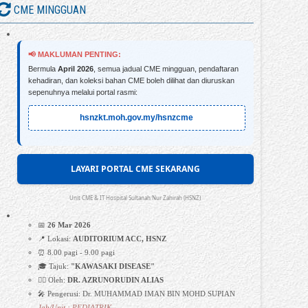
CME MINGGUAN
📢 MAKLUMAN PENTING:
Bermula
April 2026
, semua jadual CME mingguan, pendaftaran
kehadiran, dan koleksi bahan CME boleh dilihat dan diuruskan
sepenuhnya melalui portal rasmi:
hsnzkt.moh.gov.my/hsnzcme
LAYARI PORTAL CME SEKARANG
Unit CME & IT Hospital Sultanah Nur Zahirah (HSNZ)
📅
26 Mar 2026
📍 Lokasi:
AUDITORIUM ACC, HSNZ
⏰ 8.00 pagi - 9.00 pagi
🎓 Tajuk:
"KAWASAKI DISEASE"
👩‍⚕️ Oleh:
DR. AZRUNORUDIN ALIAS
🎤 Pengerusi: Dr. MUHAMMAD IMAN BIN MOHD SUPIAN
Jab/Unit : PEDIATRIK