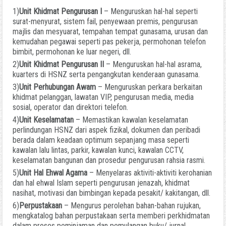
1)
Unit Khidmat Pengurusan I
– Menguruskan hal-hal seperti
surat-menyurat, sistem fail, penyewaan premis, pengurusan
majlis dan mesyuarat, tempahan tempat gunasama, urusan dan
kemudahan pegawai seperti pas pekerja, permohonan telefon
bimbit, permohonan ke luar negeri, dll.
2)
Unit Khidmat Pengurusan II
– Menguruskan hal-hal asrama,
kuarters di HSNZ serta pengangkutan kenderaan gunasama.
3)
Unit Perhubungan Awam
– Menguruskan perkara berkaitan
khidmat pelanggan, lawatan VIP, pengurusan media, media
sosial, operator dan direktori telefon.
4)
Unit Keselamatan
– Memastikan kawalan keselamatan
perlindungan HSNZ dari aspek fizikal, dokumen dan peribadi
berada dalam keadaan optimum sepanjang masa seperti
kawalan lalu lintas, parkir, kawalan kunci, kawalan CCTV,
keselamatan bangunan dan prosedur pengurusan rahsia rasmi.
5)
Unit
Hal Ehwal
Agama
– Menyelaras aktiviti-aktiviti kerohanian
dan hal ehwal Islam seperti pengurusan jenazah, khidmat
nasihat, motivasi dan bimbingan kepada pesakit/ kakitangan, dll.
6)
Perpustakaan
– Mengurus perolehan bahan-bahan rujukan,
mengkatalog bahan perpustakaan serta memberi perkhidmatan
dalam proses peminjaman dan pemulangan buku/ jurnal.