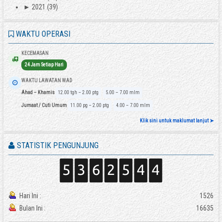
►
2021
(39)
WAKTU OPERASI
KECEMASAN
24 Jam Setiap Hari
WAKTU LAWATAN WAD
Ahad – Khamis
12.00 tgh – 2.00 ptg
5.00 – 7.00 mlm
Jumaat / Cuti Umum
11.00 pg – 2.00 ptg
4.00 – 7.00 mlm
Klik sini untuk maklumat lanjut ➤
STATISTIK PENGUNJUNG
Hari Ini :
1526
Bulan Ini :
16635