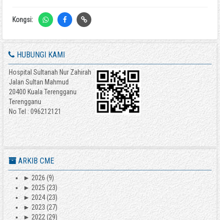
Kongsi:
HUBUNGI KAMI
Hospital Sultanah Nur Zahirah
Jalan Sultan Mahmud
20400 Kuala Terengganu
Terengganu
No Tel : 096212121
ARKIB CME
►
2026
(9)
►
2025
(23)
►
2024
(23)
►
2023
(27)
►
2022
(29)