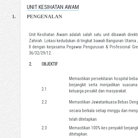
UNIT KESIHATAN AWAM
1.
PENGENALAN
Unit Kesihatan Awam adalah salah satu unit dibawah direkto
Zahirah. Lokasi kedudukan di tingkat bawah Bangunan Utama , 
II dengan kerjasama Pegawai Pengurusan & Profesional Gr
36/32/29/12.
2.
OBJEKTIF
Memastikan persekitaran hospital bebas
berjangkit serta menjadikan suasana
2.1
keluarga pesakit dan masyarakat.
2.2
Memastikan Jawatankuasa Bebas Deng
secara berkala setiap minggu dan menj
telah ditetapkan.
2.3
Memastikan 100% kes penyakit berjangki
ditetapkan.