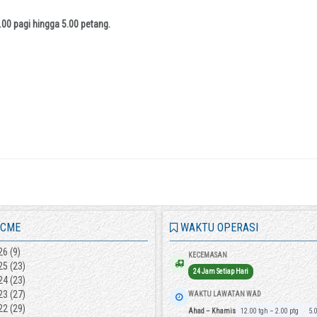
00 pagi hingga 5.00 petang.
 CME
WAKTU OPERASI
26
(9)
KECEMASAN
25
(23)
24 Jam Setiap Hari
24
(23)
23
(27)
WAKTU LAWATAN WAD
22
(29)
Ahad – Khamis
12.00 tgh – 2.00 ptg
5.