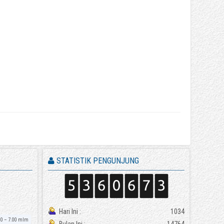
STATISTIK PENGUNJUNG
Hari Ini :
1034
00 – 7.00 mlm
Bulan Ini :
14764