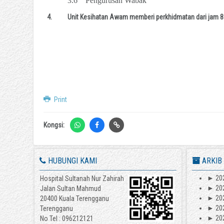
3.6
Pengurusan Wabak
4.
Unit Kesihatan Awam memberi perkhidmatan dari jam 8.
Print
Kongsi:
HUBUNGI KAMI
ARKIB
►
20
Hospital Sultanah Nur Zahirah
►
20
Jalan Sultan Mahmud
►
20
20400 Kuala Terengganu
►
20
Terengganu
►
20
No Tel : 096212121