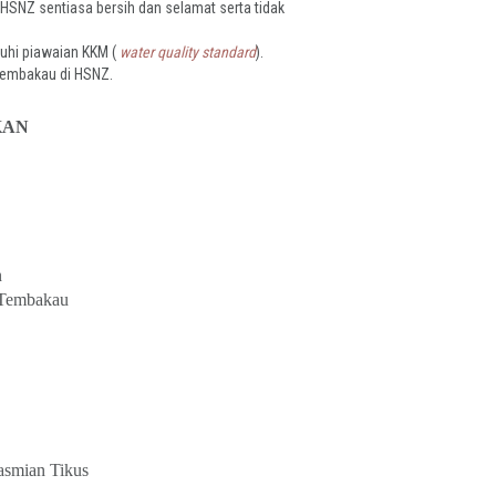
SNZ sentiasa bersih dan selamat serta tidak
uhi piawaian KKM (
water quality standard
).
Tembakau di HSNZ.
KAN
n
 Tembakau
smian Tikus