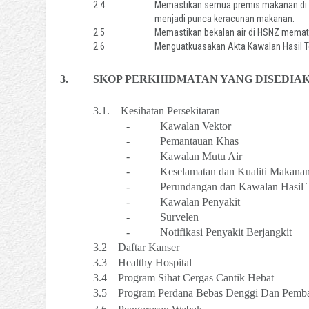
2.4
Memastikan semua premis makanan di H
menjadi punca keracunan makanan.
2.5
Memastikan bekalan air di HSNZ memat
2.6
Menguatkuasakan Akta Kawalan Hasil 
3.
SKOP PERKHIDMATAN YANG DISEDIA
3.1.
Kesihatan Persekitaran
-
Kawalan Vektor
-
Pemantauan Khas
-
Kawalan Mutu Air
-
Keselamatan dan Kualiti Makana
-
Perundangan dan Kawalan Hasil
-
Kawalan Penyakit
-
Survelen
-
Notifikasi Penyakit Berjangkit
3.2
Daftar Kanser
3.3
Healthy Hospital
3.4
Program Sihat Cergas Cantik Hebat
3.5
Program Perdana Bebas Denggi Dan Pemba