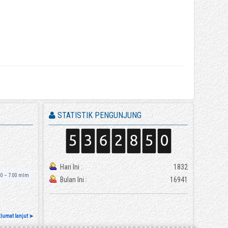
STATISTIK PENGUNJUNG
Hari Ini :
1832
00 – 7.00 mlm
Bulan Ini :
16941
klumat lanjut ➤