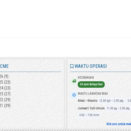
 CME
WAKTU OPERASI
26
(9)
KECEMASAN
25
(23)
24 Jam Setiap Hari
24
(23)
23
(27)
WAKTU LAWATAN WAD
22
(29)
Ahad – Khamis
12.00 tgh – 2.00 ptg
5.
21
(39)
Jumaat / Cuti Umum
11.00 pg – 2.00 ptg
4.00 – 7.00 mlm
Klik sini untuk ma