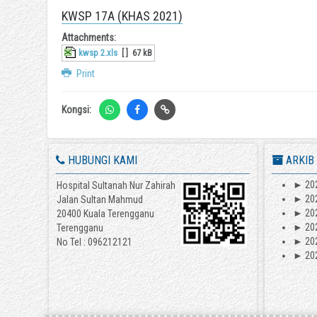
KWSP 17A (KHAS 2021)
Attachments:
kwsp 2.xls
[ ]
67 kB
Print
Kongsi:
HUBUNGI KAMI
ARKIB
►
20
Hospital Sultanah Nur Zahirah
►
20
Jalan Sultan Mahmud
►
20
20400 Kuala Terengganu
►
20
Terengganu
►
20
No Tel : 096212121
►
20