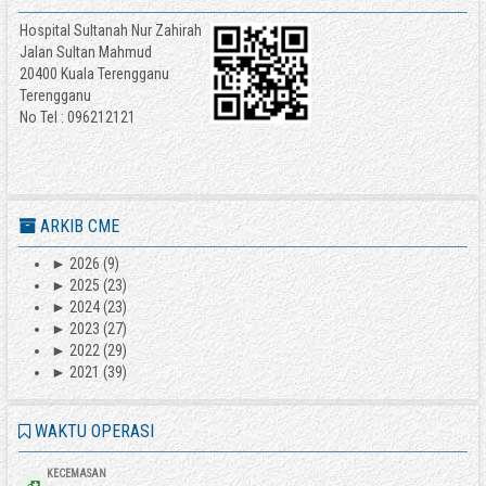
Hospital Sultanah Nur Zahirah
Jalan Sultan Mahmud
20400 Kuala Terengganu
Terengganu
No Tel : 096212121
ARKIB CME
►
2026
(9)
►
2025
(23)
►
2024
(23)
►
2023
(27)
►
2022
(29)
►
2021
(39)
WAKTU OPERASI
KECEMASAN