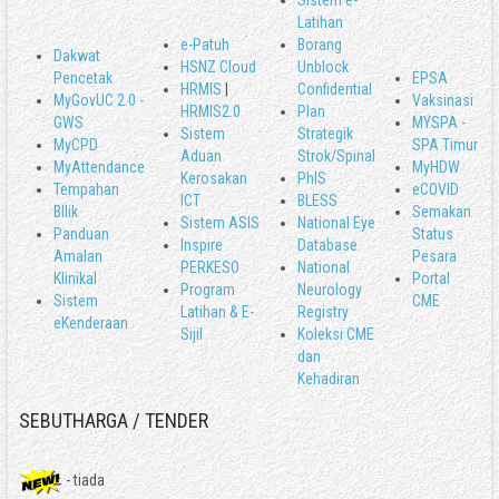
Sistem e-
Latihan
e-Patuh
Borang
Dakwat
HSNZ Cloud
Unblock
Pencetak
EPSA
HRMIS
|
Confidential
MyGovUC 2.0 -
Vaksinasi
HRMIS2.0
Plan
GWS
MYSPA -
Sistem
Strategik
MyCPD
SPA Timur
Aduan
Strok/Spinal
MyAttendance
MyHDW
Kerosakan
PhIS
Tempahan
eCOVID
ICT
BLESS
BIlik
Semakan
Sistem ASIS
National Eye
Panduan
Status
Inspire
Database
Amalan
Pesara
PERKESO
National
Klinikal
Portal
Program
Neurology
Sistem
CME
Latihan & E-
Registry
eKenderaan
Sijil
Koleksi CME
dan
Kehadiran
SEBUTHARGA / TENDER
- tiada