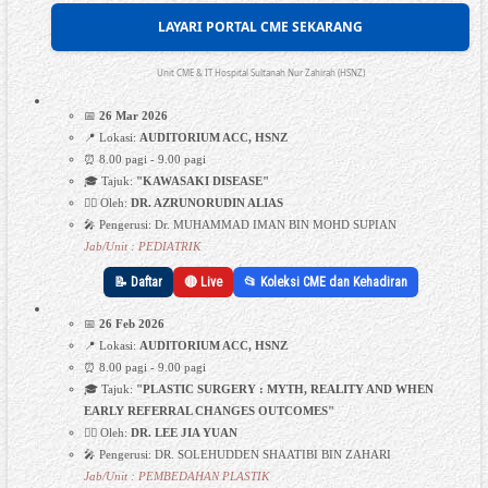
LAYARI PORTAL CME SEKARANG
Unit CME & IT Hospital Sultanah Nur Zahirah (HSNZ)
📅
26 Mar 2026
📍 Lokasi:
AUDITORIUM ACC, HSNZ
⏰ 8.00 pagi - 9.00 pagi
🎓 Tajuk:
"KAWASAKI DISEASE"
👩‍⚕️ Oleh:
DR. AZRUNORUDIN ALIAS
🎤 Pengerusi: Dr. MUHAMMAD IMAN BIN MOHD SUPIAN
Jab/Unit : PEDIATRIK
📝 Daftar
🔴 Live
📂 Koleksi CME dan Kehadiran
📅
26 Feb 2026
📍 Lokasi:
AUDITORIUM ACC, HSNZ
⏰ 8.00 pagi - 9.00 pagi
🎓 Tajuk:
"PLASTIC SURGERY : MYTH, REALITY AND WHEN
EARLY REFERRAL CHANGES OUTCOMES"
👩‍⚕️ Oleh:
DR. LEE JIA YUAN
🎤 Pengerusi: DR. SOLEHUDDEN SHAATIBI BIN ZAHARI
Jab/Unit : PEMBEDAHAN PLASTIK