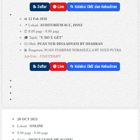
📝 Daftar
🔴 Live
📂 Koleksi CME dan Kehadiran
📅
12 Feb 2026
📍 Lokasi:
AUDITORIUM ACC, HSNZ
⏰ 8.00 pagi - 9.00 pagi
🎓 Tajuk:
"U DO U GET"
👩‍⚕️ Oleh:
PUAN NUR DINA ADYANI BT SHAHRAN
🎤 Pengerusi: PUAN SYARIFAH NORASEILLA BT SYED PUTRA
Jab/Unit : FISIOTERAPI
📝 Daftar
🔴 Live
📂 Koleksi CME dan Kehadiran
28 OCT 2021
Lokasi :
ONLINE
8.00 pagi - 9.00 pagi
Tajuk :
‘DON’T LEAVE ME ALONE’