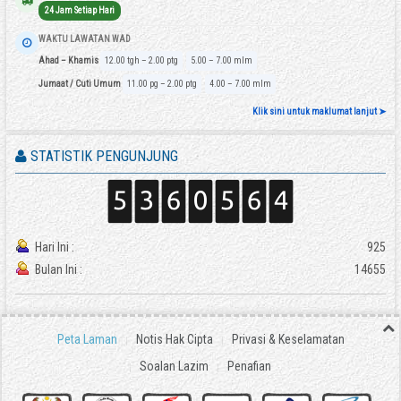
24 Jam Setiap Hari
WAKTU LAWATAN WAD
Ahad – Khamis
12.00 tgh – 2.00 ptg
5.00 – 7.00 mlm
Jumaat / Cuti Umum
11.00 pg – 2.00 ptg
4.00 – 7.00 mlm
Klik sini untuk maklumat lanjut ➤
STATISTIK PENGUNJUNG
Hari Ini :
925
Bulan Ini :
14655
Peta Laman
Notis Hak Cipta
Privasi & Keselamatan
Soalan Lazim
Penafian