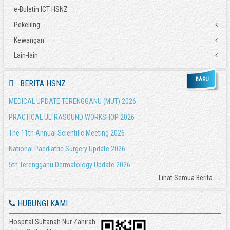
e-Buletin ICT HSNZ
Tuntutan Perjalanan
Tuntutan Elaun Lebih Masa (ELM)
Pekelilng
Tuntutan Lain-lain
Kewangan
Pekeliling/Surat Pekeliling KKM
Pinjaman Kerajaan
Pekeliling Perbendaharaan
Lain-lain
COVID-19 - Surat Pekeliling KSU Bil 2 2020 - Bayaran Elaun Khas Doktor dan Anggota
Pengesahan Pendapatan
Surat Pekeliling Perbendaharaan
Kesihatan
Pindah Peruntukan
Akta
Pekeliling Am JPM
COVID-19 - Perubahan Elaun Khas kepada Doktor dan Anggota Kesihatan
BARU
BERITA HSNZ
KWSP 17A (Khas 2021)
Polisi
Pekeliling JPA
Garis Panduan Tuntutan Elaun Kasut
Borang Tuntutan Elaun Kerja Luar Waktu Bekerja Biasa (EKLWBB)
Abbreviation
MEDICAL UPDATE TERENGGANU (MUT) 2026
Surat Edaran JPA
PRACTICAL ULTRASOUND WORKSHOP 2026
The 11th Annual Scientific Meeting 2026
National Paediatric Surgery Update 2026
5th Terengganu Dermatology Update 2026
Lihat Semua Berita →
HUBUNGI KAMI
Hospital Sultanah Nur Zahirah