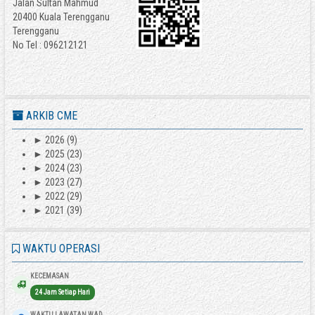
Jalan Sultan Mahmud
20400 Kuala Terengganu
Terengganu
No Tel : 096212121
ARKIB CME
►
2026
(9)
►
2025
(23)
►
2024
(23)
►
2023
(27)
►
2022
(29)
►
2021
(39)
WAKTU OPERASI
KECEMASAN
24 Jam Setiap Hari
WAKTU LAWATAN WAD