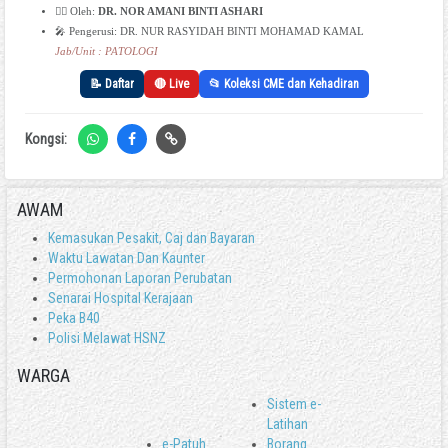
👩‍⚕️ Oleh:
DR. NOR AMANI BINTI ASHARI
🎤 Pengerusi: DR. NUR RASYIDAH BINTI MOHAMAD KAMAL
Jab/Unit : PATOLOGI
📝 Daftar
🔴 Live
📂 Koleksi CME dan Kehadiran
Kongsi:
AWAM
Kemasukan Pesakit, Caj dan Bayaran
Waktu Lawatan Dan Kaunter
Permohonan Laporan Perubatan
Senarai Hospital Kerajaan
Peka B40
Polisi Melawat HSNZ
WARGA
Sistem e-
Latihan
e-Patuh
Borang