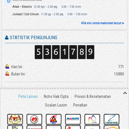
Ahad – Khamis
12.00 tgh – 2.00 ptg
5.00 – 7.00 mlm
Jumaat / Cuti Umum
11.00 pg – 2.00 ptg
4.00 – 7.00 mlm
Klik sini untuk maklumat lanjut ➤
STATISTIK PENGUNJUNG
Hari Ini :
771
Bulan Ini :
15880
Peta Laman
Notis Hak Cipta
Privasi & Keselamatan
Soalan Lazim
Penafian