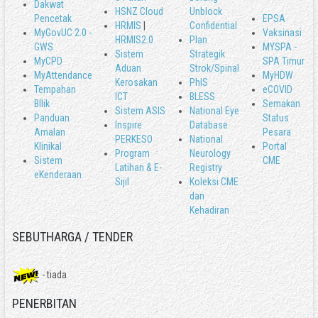
Dakwat
HSNZ Cloud
Unblock
Pencetak
EPSA
HRMIS
|
Confidential
MyGovUC 2.0 -
Vaksinasi
HRMIS2.0
Plan
GWS
MYSPA -
Sistem
Strategik
MyCPD
SPA Timur
Aduan
Strok/Spinal
MyAttendance
MyHDW
Kerosakan
PhIS
Tempahan
eCOVID
ICT
BLESS
BIlik
Semakan
Sistem ASIS
National Eye
Panduan
Status
Inspire
Database
Amalan
Pesara
PERKESO
National
Klinikal
Portal
Program
Neurology
Sistem
CME
Latihan & E-
Registry
eKenderaan
Sijil
Koleksi CME
dan
Kehadiran
SEBUTHARGA / TENDER
- tiada
PENERBITAN