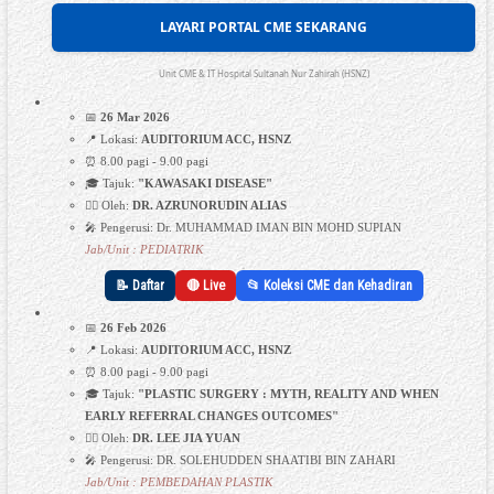
LAYARI PORTAL CME SEKARANG
Unit CME & IT Hospital Sultanah Nur Zahirah (HSNZ)
📅
26 Mar 2026
📍 Lokasi:
AUDITORIUM ACC, HSNZ
⏰ 8.00 pagi - 9.00 pagi
🎓 Tajuk:
"KAWASAKI DISEASE"
👩‍⚕️ Oleh:
DR. AZRUNORUDIN ALIAS
🎤 Pengerusi: Dr. MUHAMMAD IMAN BIN MOHD SUPIAN
Jab/Unit : PEDIATRIK
📝 Daftar
🔴 Live
📂 Koleksi CME dan Kehadiran
📅
26 Feb 2026
📍 Lokasi:
AUDITORIUM ACC, HSNZ
⏰ 8.00 pagi - 9.00 pagi
🎓 Tajuk:
"PLASTIC SURGERY : MYTH, REALITY AND WHEN
EARLY REFERRAL CHANGES OUTCOMES"
👩‍⚕️ Oleh:
DR. LEE JIA YUAN
🎤 Pengerusi: DR. SOLEHUDDEN SHAATIBI BIN ZAHARI
Jab/Unit : PEMBEDAHAN PLASTIK