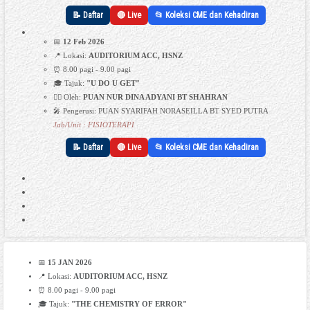
📝 Daftar
🔴 Live
📂 Koleksi CME dan Kehadiran
📅
12 Feb 2026
📍 Lokasi:
AUDITORIUM ACC, HSNZ
⏰ 8.00 pagi - 9.00 pagi
🎓 Tajuk:
"U DO U GET"
👩‍⚕️ Oleh:
PUAN NUR DINA ADYANI BT SHAHRAN
🎤 Pengerusi: PUAN SYARIFAH NORASEILLA BT SYED PUTRA
Jab/Unit : FISIOTERAPI
📝 Daftar
🔴 Live
📂 Koleksi CME dan Kehadiran
📅
15 JAN 2026
📍 Lokasi:
AUDITORIUM ACC, HSNZ
⏰ 8.00 pagi - 9.00 pagi
🎓 Tajuk:
"THE CHEMISTRY OF ERROR"