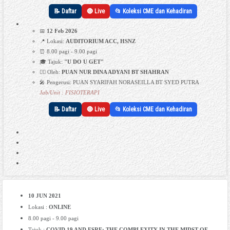
📝 Daftar
🔴 Live
📂 Koleksi CME dan Kehadiran
📅
12 Feb 2026
📍 Lokasi:
AUDITORIUM ACC, HSNZ
⏰ 8.00 pagi - 9.00 pagi
🎓 Tajuk:
"U DO U GET"
👩‍⚕️ Oleh:
PUAN NUR DINA ADYANI BT SHAHRAN
🎤 Pengerusi: PUAN SYARIFAH NORASEILLA BT SYED PUTRA
Jab/Unit : FISIOTERAPI
📝 Daftar
🔴 Live
📂 Koleksi CME dan Kehadiran
10 JUN 2021
Lokasi :
ONLINE
8.00 pagi - 9.00 pagi
Tajuk :
COVID 19 AND ESRF: THE COMPLEXITY IN THE MIDST OF