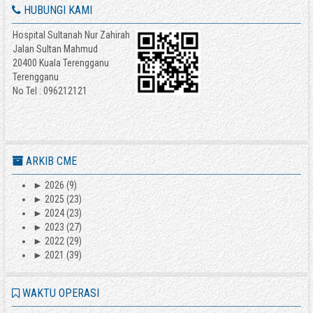
HUBUNGI KAMI
Hospital Sultanah Nur Zahirah
Jalan Sultan Mahmud
20400 Kuala Terengganu
Terengganu
No Tel : 096212121
ARKIB CME
►
2026
(9)
►
2025
(23)
►
2024
(23)
►
2023
(27)
►
2022
(29)
►
2021
(39)
WAKTU OPERASI