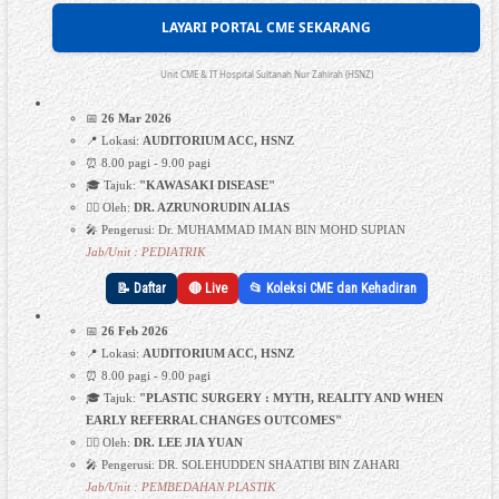
LAYARI PORTAL CME SEKARANG
Unit CME & IT Hospital Sultanah Nur Zahirah (HSNZ)
📅
26 Mar 2026
📍 Lokasi:
AUDITORIUM ACC, HSNZ
⏰ 8.00 pagi - 9.00 pagi
🎓 Tajuk:
"KAWASAKI DISEASE"
👩‍⚕️ Oleh:
DR. AZRUNORUDIN ALIAS
🎤 Pengerusi: Dr. MUHAMMAD IMAN BIN MOHD SUPIAN
Jab/Unit : PEDIATRIK
📝 Daftar
🔴 Live
📂 Koleksi CME dan Kehadiran
📅
26 Feb 2026
📍 Lokasi:
AUDITORIUM ACC, HSNZ
⏰ 8.00 pagi - 9.00 pagi
🎓 Tajuk:
"PLASTIC SURGERY : MYTH, REALITY AND WHEN
EARLY REFERRAL CHANGES OUTCOMES"
👩‍⚕️ Oleh:
DR. LEE JIA YUAN
🎤 Pengerusi: DR. SOLEHUDDEN SHAATIBI BIN ZAHARI
Jab/Unit : PEMBEDAHAN PLASTIK