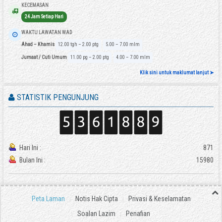
KECEMASAN
24 Jam Setiap Hari
WAKTU LAWATAN WAD
Ahad – Khamis
12.00 tgh – 2.00 ptg
5.00 – 7.00 mlm
Jumaat / Cuti Umum
11.00 pg – 2.00 ptg
4.00 – 7.00 mlm
Klik sini untuk maklumat lanjut ➤
STATISTIK PENGUNJUNG
Hari Ini :
871
Bulan Ini :
15980
Peta Laman
Notis Hak Cipta
Privasi & Keselamatan
Soalan Lazim
Penafian