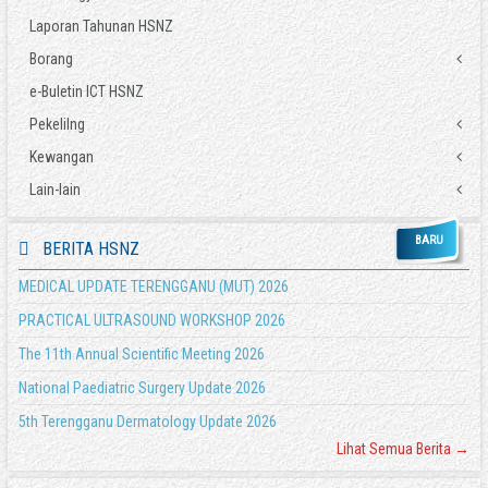
Laporan Tahunan HSNZ
Borang
e-Buletin ICT HSNZ
Tuntutan Perjalanan
Tuntutan Elaun Lebih Masa (ELM)
Pekelilng
Tuntutan Lain-lain
Kewangan
Pekeliling/Surat Pekeliling KKM
Pinjaman Kerajaan
Pekeliling Perbendaharaan
Lain-lain
COVID-19 - Surat Pekeliling KSU Bil 2 2020 - Bayaran Elaun Khas Doktor dan Anggota
Pengesahan Pendapatan
Surat Pekeliling Perbendaharaan
Kesihatan
Pindah Peruntukan
Akta
Pekeliling Am JPM
COVID-19 - Perubahan Elaun Khas kepada Doktor dan Anggota Kesihatan
BARU
BERITA HSNZ
KWSP 17A (Khas 2021)
Polisi
Pekeliling JPA
Garis Panduan Tuntutan Elaun Kasut
Borang Tuntutan Elaun Kerja Luar Waktu Bekerja Biasa (EKLWBB)
Abbreviation
MEDICAL UPDATE TERENGGANU (MUT) 2026
Surat Edaran JPA
PRACTICAL ULTRASOUND WORKSHOP 2026
The 11th Annual Scientific Meeting 2026
National Paediatric Surgery Update 2026
5th Terengganu Dermatology Update 2026
Lihat Semua Berita →