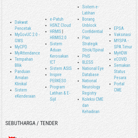
Sistem e-
Latihan
e-Patuh
Borang
Dakwat
HSNZ Cloud
Unblock
Pencetak
EPSA
HRMIS
|
Confidential
MyGovUC 2.0 -
Vaksinasi
HRMIS2.0
Plan
GWS
MYSPA -
Sistem
Strategik
MyCPD
SPA Timur
Aduan
Strok/Spinal
MyAttendance
MyHDW
Kerosakan
PhIS
Tempahan
eCOVID
ICT
BLESS
BIlik
Semakan
Sistem ASIS
National Eye
Panduan
Status
Inspire
Database
Amalan
Pesara
PERKESO
National
Klinikal
Portal
Program
Neurology
Sistem
CME
Latihan & E-
Registry
eKenderaan
Sijil
Koleksi CME
dan
Kehadiran
SEBUTHARGA / TENDER