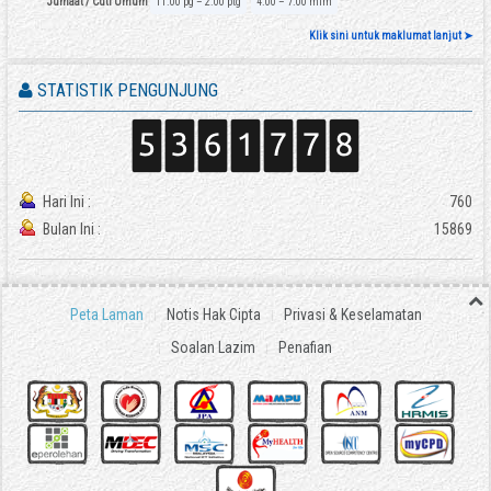
Jumaat / Cuti Umum
11.00 pg – 2.00 ptg
4.00 – 7.00 mlm
Klik sini untuk maklumat lanjut ➤
STATISTIK PENGUNJUNG
Hari Ini :
760
Bulan Ini :
15869
Peta Laman
Notis Hak Cipta
Privasi & Keselamatan
Soalan Lazim
Penafian