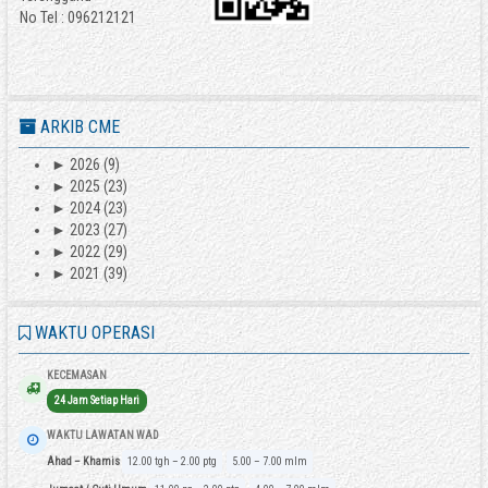
No Tel : 096212121
ARKIB CME
►
2026
(9)
►
2025
(23)
►
2024
(23)
►
2023
(27)
►
2022
(29)
►
2021
(39)
WAKTU OPERASI
KECEMASAN
24 Jam Setiap Hari
WAKTU LAWATAN WAD
Ahad – Khamis
12.00 tgh – 2.00 ptg
5.00 – 7.00 mlm