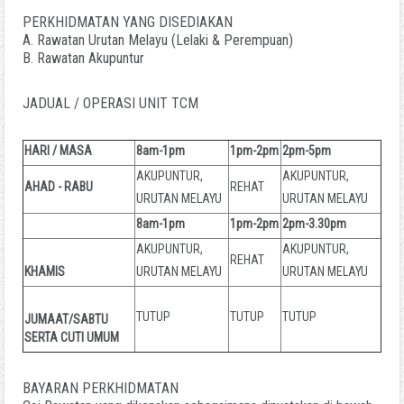
PERKHIDMATAN YANG DISEDIAKAN
A. Rawatan Urutan Melayu (Lelaki & Perempuan)
B. Rawatan Akupuntur
JADUAL / OPERASI UNIT TCM
HARI / MASA
8am-1pm
1pm-2pm
2pm-5pm
AKUPUNTUR,
AKUPUNTUR,
AHAD - RABU
REHAT
URUTAN MELAYU
URUTAN MELAYU
8am-1pm
1pm-2pm
2pm-3.30pm
AKUPUNTUR,
AKUPUNTUR,
REHAT
KHAMIS
URUTAN MELAYU
URUTAN MELAYU
TUTUP
TUTUP
TUTUP
JUMAAT/SABTU
SERTA CUTI UMUM
BAYARAN PERKHIDMATAN