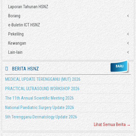
Laporan Tahunan HSNZ
Borang
e-Buletin ICT HSNZ
Tuntutan Perjalanan
Tuntutan Elaun Lebih Masa (ELM)
Pekelilng
Tuntutan Lain-lain
Kewangan
Pekeliling/Surat Pekeliling KKM
Pinjaman Kerajaan
Pekeliling Perbendaharaan
Lain-lain
COVID-19 - Surat Pekeliling KSU Bil 2 2020 - Bayaran Elaun Khas Doktor dan Anggota
Pengesahan Pendapatan
Surat Pekeliling Perbendaharaan
Kesihatan
Pindah Peruntukan
Akta
Pekeliling Am JPM
COVID-19 - Perubahan Elaun Khas kepada Doktor dan Anggota Kesihatan
BARU
BERITA HSNZ
KWSP 17A (Khas 2021)
Polisi
Pekeliling JPA
Garis Panduan Tuntutan Elaun Kasut
Borang Tuntutan Elaun Kerja Luar Waktu Bekerja Biasa (EKLWBB)
Abbreviation
MEDICAL UPDATE TERENGGANU (MUT) 2026
Surat Edaran JPA
PRACTICAL ULTRASOUND WORKSHOP 2026
The 11th Annual Scientific Meeting 2026
National Paediatric Surgery Update 2026
5th Terengganu Dermatology Update 2026
Lihat Semua Berita →