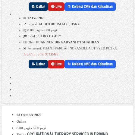
📝 Daftar
🔴 Live
📂 Koleksi CME dan Kehadiran
📅
12 Feb 2026
📍 Lokasi:
AUDITORIUM ACC, HSNZ
⏰ 8.00 pagi - 9.00 pagi
🎓 Tajuk:
"U DO U GET"
👩‍⚕️ Oleh:
PUAN NUR DINA ADYANI BT SHAHRAN
🎤 Pengerusi: PUAN SYARIFAH NORASEILLA BT SYED PUTRA
Jab/Unit : FISIOTERAPI
📝 Daftar
🔴 Live
📂 Koleksi CME dan Kehadiran
08 Oktober 2020
Online
8.00 pagi - 9.00 pagi
OCCUPATIONAL THERAPY SERVICES IN DRIVING
Tajuk :