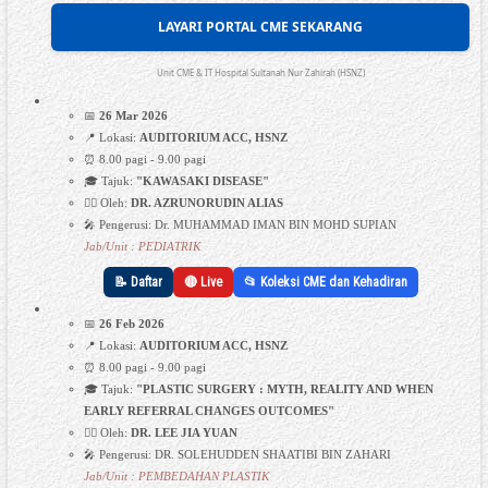
LAYARI PORTAL CME SEKARANG
Unit CME & IT Hospital Sultanah Nur Zahirah (HSNZ)
📅
26 Mar 2026
📍 Lokasi:
AUDITORIUM ACC, HSNZ
⏰ 8.00 pagi - 9.00 pagi
🎓 Tajuk:
"KAWASAKI DISEASE"
👩‍⚕️ Oleh:
DR. AZRUNORUDIN ALIAS
🎤 Pengerusi: Dr. MUHAMMAD IMAN BIN MOHD SUPIAN
Jab/Unit : PEDIATRIK
📝 Daftar
🔴 Live
📂 Koleksi CME dan Kehadiran
📅
26 Feb 2026
📍 Lokasi:
AUDITORIUM ACC, HSNZ
⏰ 8.00 pagi - 9.00 pagi
🎓 Tajuk:
"PLASTIC SURGERY : MYTH, REALITY AND WHEN
EARLY REFERRAL CHANGES OUTCOMES"
👩‍⚕️ Oleh:
DR. LEE JIA YUAN
🎤 Pengerusi: DR. SOLEHUDDEN SHAATIBI BIN ZAHARI
Jab/Unit : PEMBEDAHAN PLASTIK