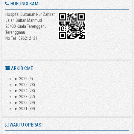
HUBUNGI KAMI
Hospital Sultanah Nur Zahirah
Jalan Sultan Mahmud
20400 Kuala Terengganu
Terengganu
No Tel : 096212121
ARKIB CME
►
2026
(9)
►
2025
(23)
►
2024
(23)
►
2023
(27)
►
2022
(29)
►
2021
(39)
WAKTU OPERASI