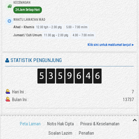
KECEMASAN
24 Jam Setiap Hari
WAKTU LAWATAN WAD
Ahad – Khamis
12.00 tgh – 2.00 ptg
5.00 – 7.00 mlm
Jumaat / Cuti Umum
11.00 pg – 2.00 ptg
4.00 – 7.00 mlm
Klik sini untuk maklumat lanjut ➤
STATISTIK PENGUNJUNG
Hari Ini :
7
Bulan Ini :
13737
Peta Laman
Notis Hak Cipta
Privasi & Keselamatan
Soalan Lazim
Penafian